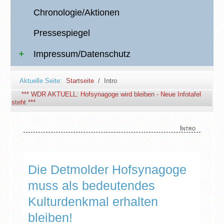
Chronologie/Aktionen
Pressespiegel
Impressum/Datenschutz
Aktuelle Seite:
Startseite
Intro
*** WDR AKTUELL: Hofsynagoge wird bleiben - Neue Infotafel
steht ***
Intro
Die Detmolder Hofsynagoge
muss als bedeutendes
Kulturdenkmal erhalten
bleiben!