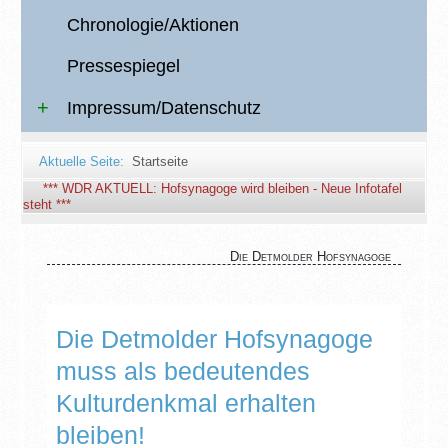
Chronologie/Aktionen
Pressespiegel
Impressum/Datenschutz
Aktuelle Seite:
Startseite
*** WDR AKTUELL: Hofsynagoge wird bleiben - Neue Infotafel
steht ***
Die Detmolder Hofsynagoge
Die Detmolder Hofsynagoge
muss als bedeutendes
Kulturdenkmal erhalten
bleiben!